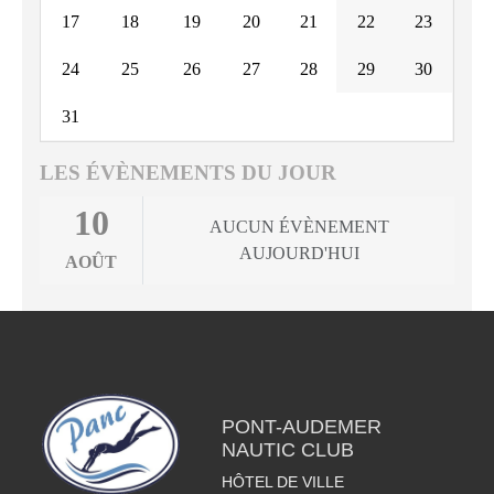
17
18
19
20
21
22
23
24
25
26
27
28
29
30
31
LES ÉVÈNEMENTS DU JOUR
10
AUCUN ÉVÈNEMENT
AUJOURD'HUI
AOÛT
PONT-AUDEMER
NAUTIC CLUB
HÔTEL DE VILLE