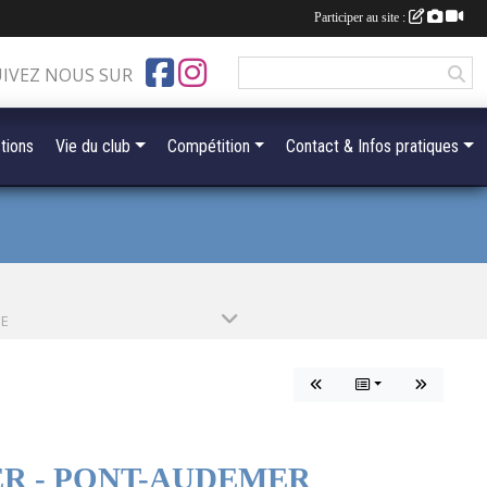
Participer au site :
UIVEZ NOUS SUR
tions
Vie du club
Compétition
Contact & Infos pratiques
PE
R - PONT-AUDEMER