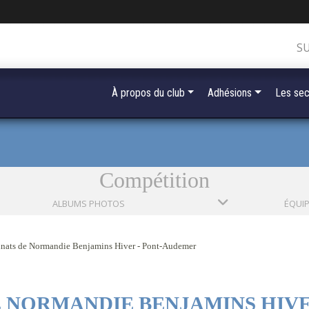
S
À propos du club
Adhésions
Les sec
Compétition
ALBUMS PHOTOS
ÉQUI
ats de Normandie Benjamins Hiver - Pont-Audemer
 NORMANDIE BENJAMINS HIVE