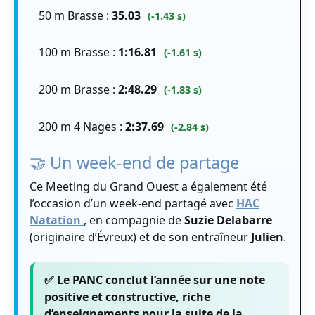
50 m Brasse :
35.03
(-1.43 s)
100 m Brasse :
1:16.81
(-1.61 s)
200 m Brasse :
2:48.29
(-1.83 s)
200 m 4 Nages :
2:37.69
(-2.84 s)
🤝 Un week-end de partage
Ce Meeting du Grand Ouest a également été
l’occasion d’un week-end partagé avec
HAC
Natation
, en compagnie de
Suzie Delabarre
(originaire d’Évreux) et de son entraîneur
Julien
.
✅ Le PANC conclut l’année sur une note
positive et constructive, riche
d’enseignements pour la suite de la