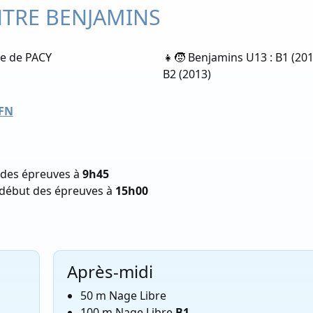
NTRE BENJAMINS
ne de PACY
👧🧒 Benjamins U13 : B1 (201
B2 (2013)
FFN
 des épreuves à
9h45
début des épreuves à
15h00
Après-midi
50 m Nage Libre
100 m Nage Libre
B1