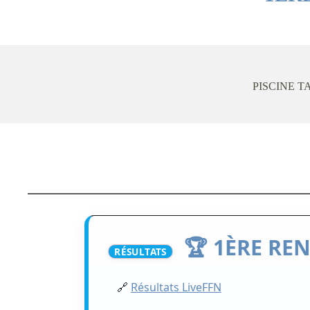
PISCINE T
🏆 1ÈRE RE
RÉSULTATS
🔗
Résultats LiveFFN