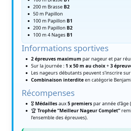
200 m Brasse
B2
50 m Papillon
100 m Papillon
B1
200 m Papillon
B2
100 m 4 Nages
B1
Informations sportives
2 épreuves maximum
par nageur et par réu
Sur la journée :
1 x 50 m au choix
+
3 épreuv
Les nageurs débutants peuvent s’inscrire su
Combinaison interdite
en catégorie Benjami
Récompenses
🎖️
Médailles
aux
5 premiers
par année d’âge 
🏆
Trophée “Meilleur Nageur Complet”
remi
l’ensemble des épreuves).