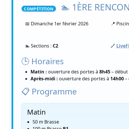
🏊 1ÈRE RENCO
COMPÉTITION
📅 Dimanche 1er février 2026
📍 Pisci
🏊 Sections :
C2
🔗
Live
🕒 Horaires
Matin :
ouverture des portes à
8h45
– début
Après-midi :
ouverture des portes à
14h00
– 
📋 Programme
Matin
50 m Brasse
100 m Brasse
B1