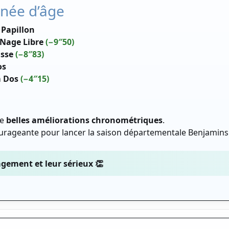
nnée d’âge
 Papillon
Nage Libre
(−9″50)
asse
(−8″83)
os
 Dos
(−4″15)
de
belles améliorations chronométriques
.
urageante pour lancer la saison départementale Benjamins
gement et leur sérieux 👏