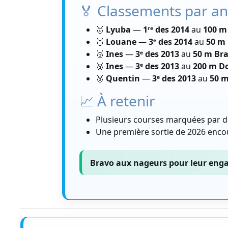
🏅 Classements par a
🥇
Lyuba
—
1ʳᵉ des 2014
au
100 m
🥉
Louane
—
3ᵉ des 2014
au
50 m 
🥉
Ines
—
3ᵉ des 2013
au
50 m Br
🥉
Ines
—
3ᵉ des 2013
au
200 m D
🥉
Quentin
—
3ᵉ des 2013
au
50 m
📈 À retenir
Plusieurs courses marquées par 
Une première sortie de 2026 enco
Bravo aux nageurs
pour leur enga