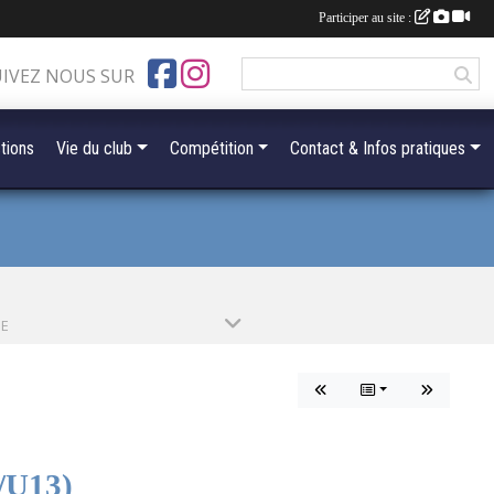
Participer au site :
UIVEZ NOUS SUR
tions
Vie du club
Compétition
Contact & Infos pratiques
PE
U13)