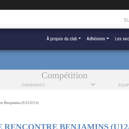
S
À propos du club
Adhésions
Les sec
Compétition
ÉVÈNEMENTS
ÉQUI
tre Benjamins (U12/U13)
E RENCONTRE BENJAMINS (U12/