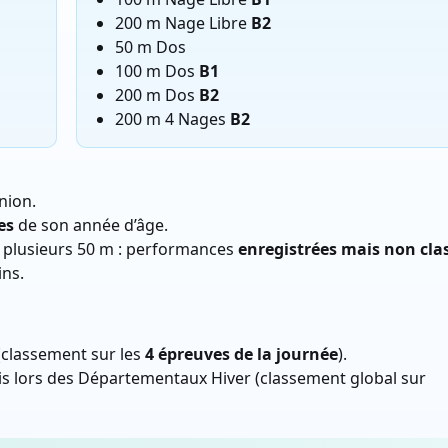
200 m Nage Libre
B2
50 m Dos
100 m Dos
B1
200 m Dos
B2
200 m 4 Nages
B2
nion.
es
de son année d’âge.
r plusieurs 50 m : performances
enregistrées mais non cla
ns.
(classement sur les
4 épreuves de la journée
).
s lors des Départementaux Hiver (classement global sur